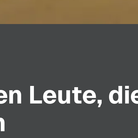
n Leute, di
n