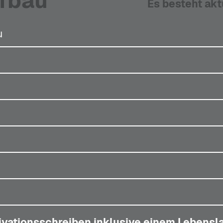
efbau
Es besteht akt
u
ivationsschreiben inklusive einem Lebensla