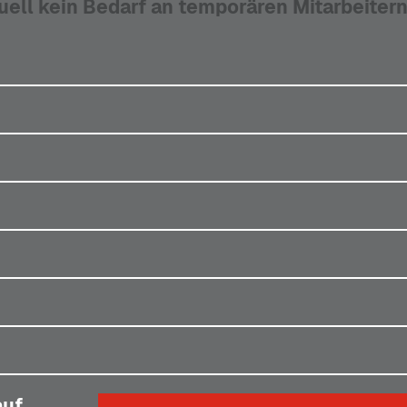
uell kein Bedarf an temporären Mitarbeitern
uf,